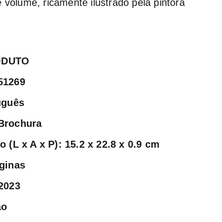
e volume, ricamente ilustrado pela pintora
ODUTO
51269
uguês
Brochura
 (L x A x P): 15.2 x 22.8 x 0.9 cm
ginas
2023
ão