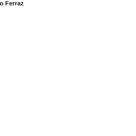
o Ferraz
ontatos
da@editoracintra.com.br
ntato@editoracintra.com.b