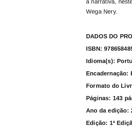
a narrativa, nest
Wega Nery.
DADOS DO PR
ISBN: 97865848
Idioma(s): Port
Encadernação: 
Formato do Livro
Páginas: 143 pá
Ano da edição: 
Edição: 1ª Ediç