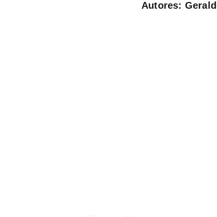
Autores: Gerald
C
le
co
r